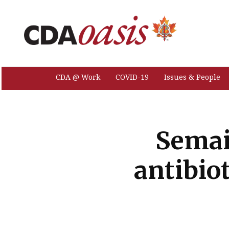
CDA @ Work
COVID-19
Issues & People
Semai
antibio