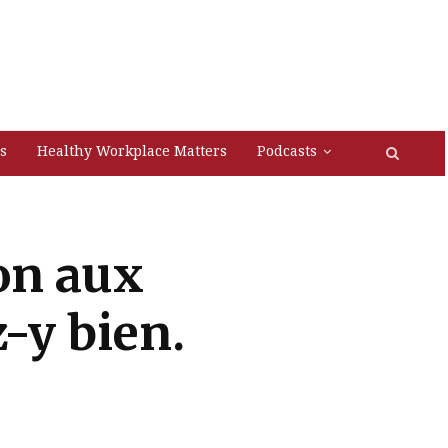
s
Healthy Workplace Matters
Podcasts
on aux
-y bien.