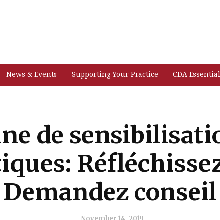
News & Events
Supporting Your Practice
CDA Essential
ne de sensibilisati
tiques: Réfléchissez
Demandez conseil
November 14, 2019